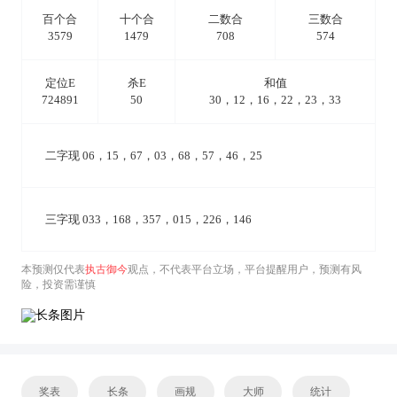
百个合
十个合
二数合
三数合
3579
1479
708
574
定位E
杀E
和值
724891
50
30，12，16，22，23，33
二字现 06，15，67，03，68，57，46，25
三字现 033，168，357，015，226，146
本预测仅代表
执古御今
观点，不代表平台立场，平台提醒用户，预测有风
险，投资需谨慎
奖表
长条
画规
大师
统计