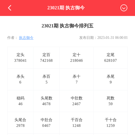
23021期 执古御今
23021期 执古御今排列五
作者：
执古御今
发布日期：2023-01-31 06:00:01
定头
定百
定十
定尾
378041
742168
218046
628107
杀头
杀百
杀十
杀尾
6
5
7
9
稳码
头尾数
中肚数
死数
46
4678
2467
59
头尾合
中肚合
千百合
千十合
2978
0467
1248
1259