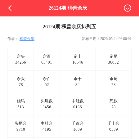
26124期 积善余庆
26124期 积善余庆排列五
作者：
积善余庆
发布日期：2026-05-14 06:00:01
定头
定百
定十
定尾
34256
63401
10546
36052
杀头
杀百
杀十
杀尾
78
52
32
78
稳码
头尾数
中肚数
死数
513
3456
0136
78
头尾合
中肚合
千百合
千十合
9710
4195
1689
0589